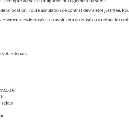
 l'acompte versé et l'obligation de règlement du solde.
e la location. Toute annulation de contrat devra être justifiée. Pour
ouvernementales imposées, un avoir sera proposé ou à défaut le 
e votre départ.
: 18.00 €
 €
 séjour :
ur