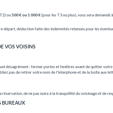
 T2) ou
500 € ou 1 000 €
(pour les T3 ou plus), vous sera demandé à 
re départ, déduction faite des indemnités retenues pour les évent
DE VOS VOISINS
el désagrément : fermer portes et fenêtres avant de quitter votre 
liez pas de retirer votre nom de l'interphone et de la boîte aux lett
la réservation, de ne pas nuire à la tranquillité du voisinage et de r
S BUREAUX