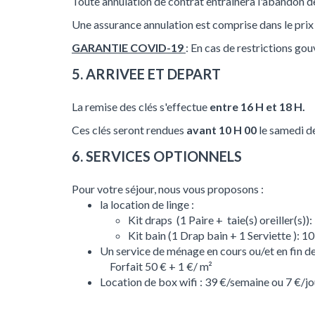
Toute annulation de contrat entraînera l'abandon de
Une assurance annulation est comprise dans le prix d
GARANTIE COVID-19
: En cas de restrictions g
5. ARRIVEE ET DEPART
La remise des clés s'effectue
entre 16 H et 18 H.
Ces clés seront rendues
avant 10 H 00
le samedi d
6. SERVICES OPTIONNELS
Pour votre séjour, nous vous proposons :
la location de linge :
Kit draps (1 Paire + taie(s) oreiller(s))
Kit bain (1 Drap bain + 1 Serviette ): 10
Un service de ménage en cours ou/et en fin de
Forfait 50 € + 1 €/ m²
Location de box wifi : 39 €/semaine ou 7 €/jo