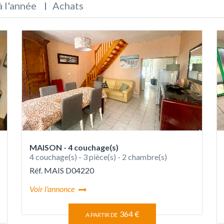
à l'année
Achats
MAISON - 4 couchage(s)
4 couchage(s) - 3 pièce(s) - 2 chambre(s)
Réf. MAIS D04220
Voir l'annonce
364 €
A PARTIR DE