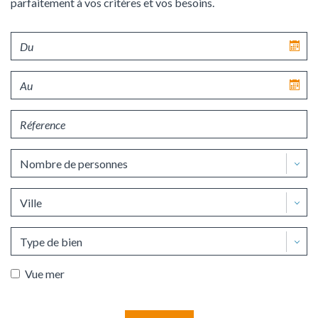
parfaitement à vos critères et vos besoins.
Date
d'arrivée
Date
de
départ
Référence
Nombre
de
personnes
Vue mer