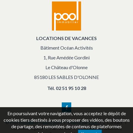
LOCATIONS DE VACANCES
Bâtiment Océan Activités
1, Rue Amédée Gordini
Le Château d'Olonne
85180 LES SABLES D'OLONNE
Tél.
02 51 95 10 28
Facebook
En poursuivant votre navigation, vous acceptez le dépôt de
cookies tiers destinés à vous proposer des vidéos, des boutons
© Pool Immobilier Sablais 2017 l Réalisé par
Z&KO
l
Contact
l
de partage, des remontées de contenus de plateformes
Mentions légales
l
Plan du site
l
Conditions de location
|