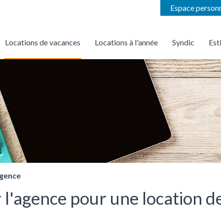
Espace person
Locations de vacances
Locations à l'année
Syndic
Est
on
Trouver une location de vacances par agence
Nous confier la gestion locative de votre bien
Nous faire confiance pou
agence
 l'agence pour une location d