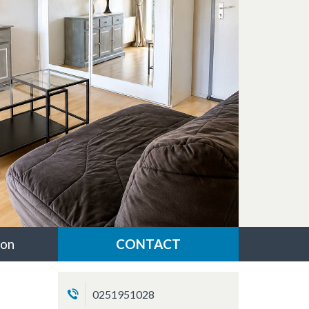
ent
ivant
ion
CONTACT
0251951028