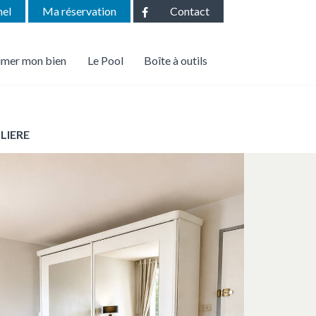
Facebook
nel
Ma réservation
Contact
imer mon bien
Le Pool
Boîte à outils
r le syndic de copropriété
Calculatrice prêt immobilier
Calculatrice frais de notaire
LIERE