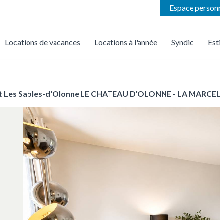
Espace person
Locations de vacances
Locations à l'année
Syndic
Est
on
Trouver une location de vacances par agence
Nous confier la gestion locative de votre bien
Nous faire confiance pou
 Les Sables-d'Olonne LE CHATEAU D'OLONNE - LA MARCEL