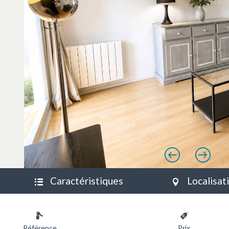
Précéd
Su
Caractéristiques
Localisat
Référence
Prix