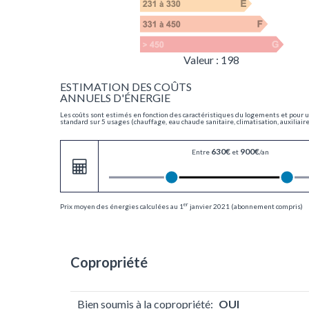
Valeur : 198
ESTIMATION DES COÛTS
ANNUELS D'ÉNERGIE
Les coûts sont estimés en fonction des caractéristiques du logements et pour u
standard sur 5 usages (chauffage, eau chaude sanitaire, climatisation, auxiliair
630€
900€
Entre
et
/an
er
Prix moyen des énergies calculées au 1
janvier 2021 (abonnement compris)
Copropriété
Bien soumis à la copropriété:
OUI