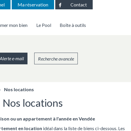
Facebook
nel
Ma réservation
Contact
imer mon bien
Le Pool
Boîte à outils
r le syndic de copropriété
Calculatrice prêt immobilier
Calculatrice frais de notaire
Alerte e-mail
Recherche avancée
Nos locations
Nos locations
ison ou un appartement à l'année en Vendée
rtement en location
idéal dans la liste de biens ci-dessous. Les