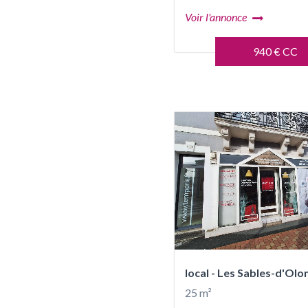
Voir l'annonce
940 € CC
local - Les Sables-d'Olo
25 m²