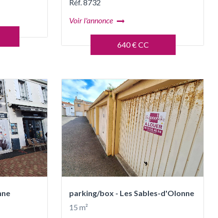
Réf. 8732
Voir l'annonce
640 € CC
nne
parking/box - Les Sables-d'Olonne
15 m²