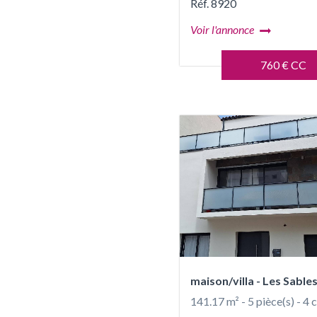
Réf. 8920
Voir l'annonce
760 € CC
maison/villa - Les Sabl
141.17 m² - 5 pièce(s) - 4