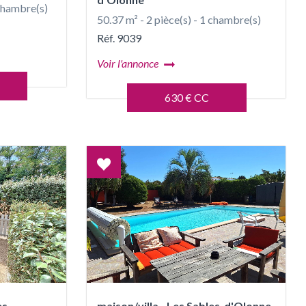
 chambre(s)
50.37 m² - 2 pièce(s) - 1 chambre(s)
Réf. 9039
Voir l'annonce
630 € CC
Coup
de
coeur
es-
maison/villa - Les Sables-d'Olonne