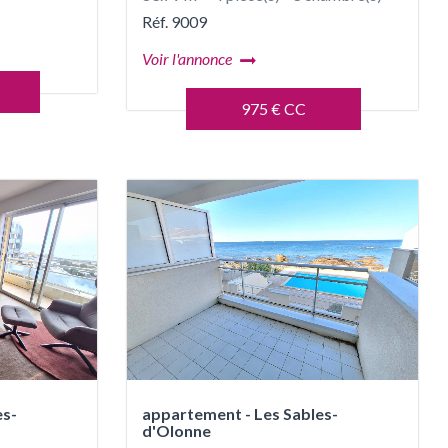
Réf. 9009
Voir l'annonce
975 € CC
es-
appartement - Les Sables-
d'Olonne