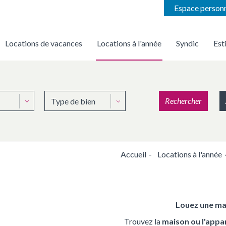
Espace person
Locations de vacances
Locations à l'année
Syndic
Est
on
Trouver une location de vacances par agence
Nous confier la gestion locative de votre bien
Nous faire confiance pou
Rechercher
Accueil
Locations à l'année
Louez une ma
Trouvez la
maison ou l'appa