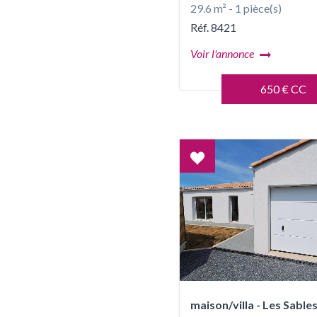
29.6 m² - 1 pièce(s)
Réf. 8421
Voir l'annonce
650 € CC
Coup
de
coeur
maison/villa - Les Sabl