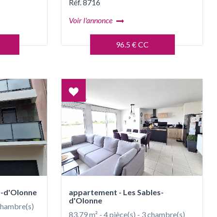
Réf. 8716
Voir l'annonce
96.5 € CC
Coup
de
coeur
es-d'Olonne
appartement - Les Sables-
d'Olonne
 chambre(s)
83.79 m² - 4 pièce(s) - 3 chambre(s)