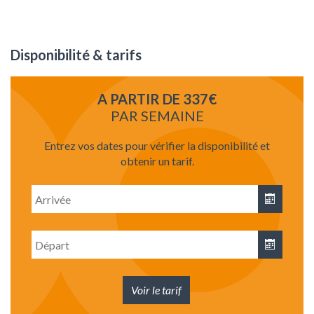
Disponibilité & tarifs
A PARTIR DE 337€
PAR SEMAINE
Entrez vos dates pour vérifier la disponibilité et
obtenir un tarif.
Date
d'arrivée
Date
de
départ
Voir le tarif