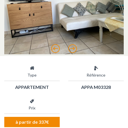
Précédent
Suivant
Type
Référence
APPARTEMENT
APPA M03328
Prix
à partir de 337€