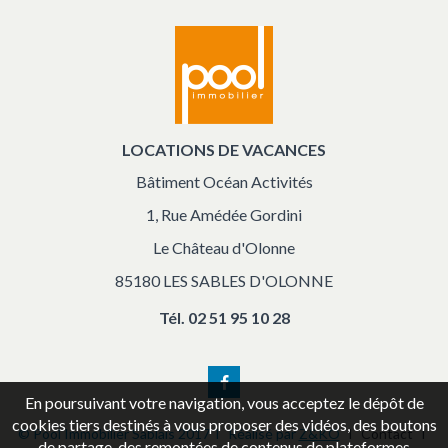
LOCATIONS DE VACANCES
Bâtiment Océan Activités
1, Rue Amédée Gordini
Le Château d'Olonne
85180 LES SABLES D'OLONNE
Tél.
02 51 95 10 28
Facebook
En poursuivant votre navigation, vous acceptez le dépôt de
cookies tiers destinés à vous proposer des vidéos, des boutons
© Pool Immobilier Sablais 2017 l Réalisé par
Z&KO
l
Contact
l
de partage, des remontées de contenus de plateformes