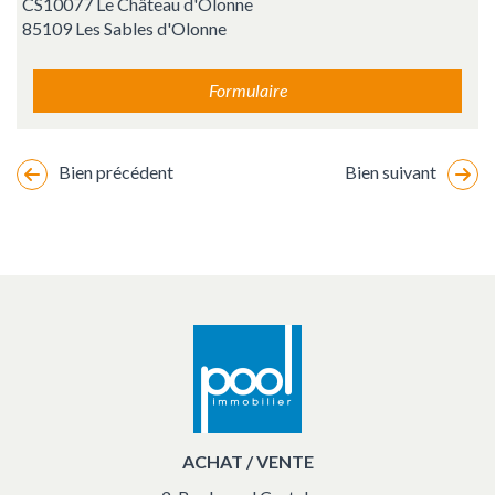
CS10077 Le Château d'Olonne
85109 Les Sables d'Olonne
Formulaire
Bien précédent
Bien suivant
Changement
de
marker
location
vacances
ACHAT / VENTE