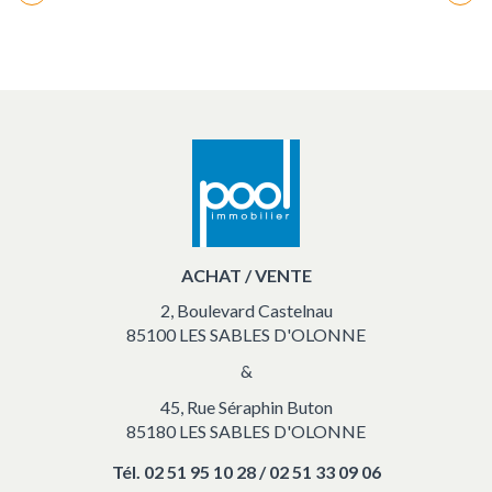
Changement
de
marker
location
vacances
ACHAT / VENTE
2, Boulevard Castelnau
85100 LES SABLES D'OLONNE
&
45, Rue Séraphin Buton
85180 LES SABLES D'OLONNE
Tél.
02 51 95 10 28 / 02 51 33 09 06