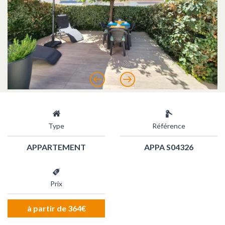
Précédent
Suivant
Type
Référence
APPARTEMENT
APPA S04326
Prix
à partir de 364€