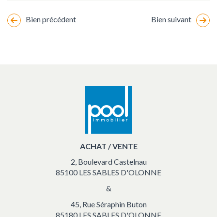
Bien précédent
Bien suivant
Changement
de
marker
location
vacances
ACHAT / VENTE
2, Boulevard Castelnau
85100 LES SABLES D'OLONNE
&
45, Rue Séraphin Buton
85180 LES SABLES D'OLONNE