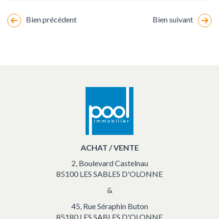
Bien précédent
Bien suivant
Changement
de
marker
location
vacances
ACHAT / VENTE
2, Boulevard Castelnau
85100 LES SABLES D'OLONNE
&
45, Rue Séraphin Buton
85180 LES SABLES D'OLONNE