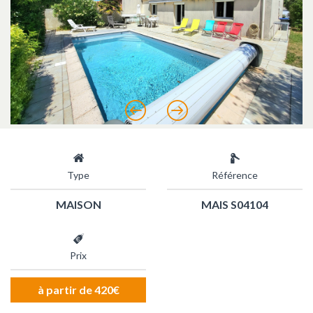
Précédent
Suivant
Type
Référence
MAISON
MAIS S04104
Prix
à partir de 420€