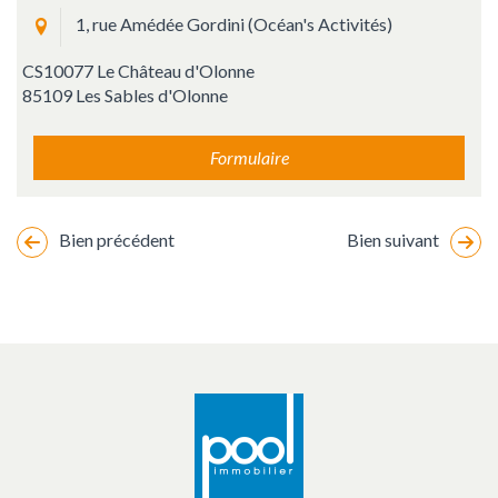
1, rue Amédée Gordini (Océan's Activités)
CS10077 Le Château d'Olonne
85109 Les Sables d'Olonne
Formulaire
Bien précédent
Bien suivant
Changement
de
marker
location