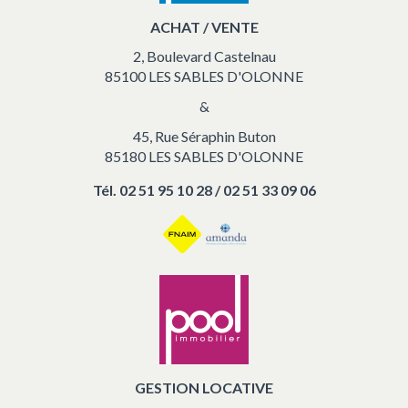
vacances
ACHAT / VENTE
2, Boulevard Castelnau
85100 LES SABLES D'OLONNE
&
45, Rue Séraphin Buton
85180 LES SABLES D'OLONNE
Tél.
02 51 95 10 28 / 02 51 33 09 06
GESTION LOCATIVE