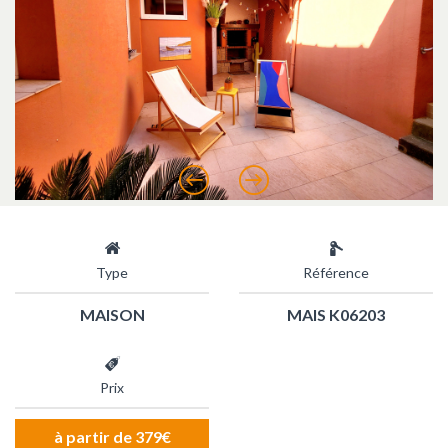
Précédent
Suivant
Type
Référence
MAISON
MAIS K06203
Prix
à partir de 379€