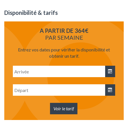
Disponibilité & tarifs
A PARTIR DE 364€
PAR SEMAINE
Entrez vos dates pour vérifier la disponibilité et
obtenir un tarif.
Date
d'arrivée
Date
de
départ
Voir le tarif