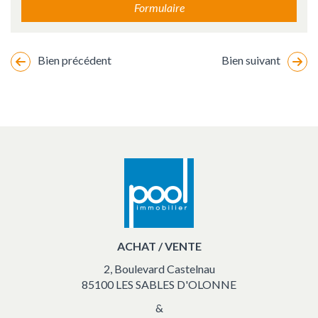
Formulaire
Bien précédent
Bien suivant
Changement
de
marker
location
vacances
ACHAT / VENTE
2, Boulevard Castelnau
85100 LES SABLES D'OLONNE
&