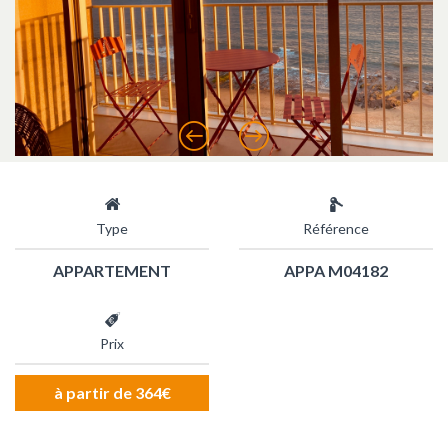
Précédent
Suivant
Type
Référence
APPARTEMENT
APPA M04182
Prix
à partir de 364€