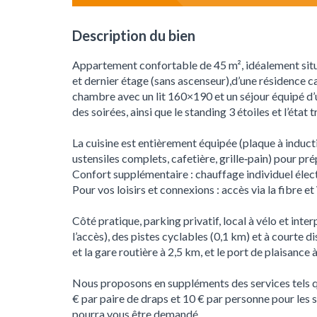
Description du bien
Appartement confortable de 45 m², idéalement situ
et dernier étage (sans ascenseur),d’une résidence ca
chambre avec un lit 160×190 et un séjour équipé d’
des soirées, ainsi que le standing 3 étoiles et l’état
La cuisine est entièrement équipée (plaque à inducti
ustensiles complets, cafetière, grille‑pain) pour pr
Confort supplémentaire : chauffage individuel électr
Pour vos loisirs et connexions : accès via la fibre e
Côté pratique, parking privatif, local à vélo et int
l’accès), des pistes cyclables (0,1 km) et à courte 
et la gare routière à 2,5 km, et le port de plaisance 
Nous proposons en suppléments des services tels que
€ par paire de draps et 10 € par personne pour les
pourra vous être demandé.