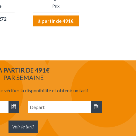
e
Prix
272
à partir de 491€
A PARTIR DE 491€
PAR SEMAINE
 vérifier la disponibilité et obtenir un tarif.
Date
ée
de
départ
Voir le tarif