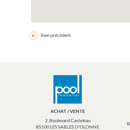
Bien précédent
Changement
de
marker
location
vacances
ACHAT / VENTE
2, Boulevard Castelnau
B
85100 LES SABLES D'OLONNE