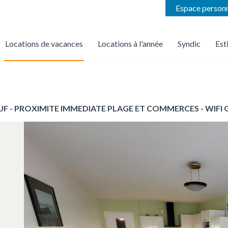
Espace person
Locations de vacances
Locations à l'année
Syndic
Est
on
Trouver une location de vacances par agence
Nous confier la gestion locative de votre bien
Nous faire confiance pou
 - PROXIMITE IMMEDIATE PLAGE ET COMMERCES - WIFI G
p
r