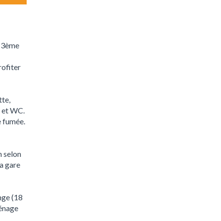
u 3ème
rofiter
tte,
o et WC.
e fumée.
m selon
la gare
nge (18
ménage