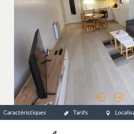
Précéd
Su
Caractéristiques
Tarifs
Localis