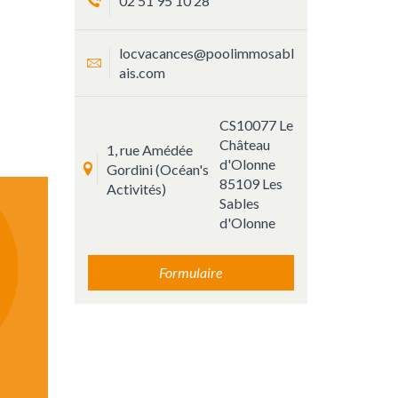
02 51 95 10 28
locvacances@poolimmosabl
ais.com
CS10077 Le
Château
1, rue Amédée
d'Olonne
Gordini (Océan's
85109 Les
Activités)
Sables
d'Olonne
Formulaire