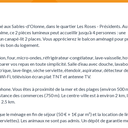
é aux Sables-d'Olonne, dans le quartier Les Roses - Présidents. A
lme, ce 2 pièces lumineux peut accueillir jusqu’à 4 personnes : une
un canapé‑lit 2 places. Vous apprécierez le balcon aménagé pour p
 très bon du logement.
on, four, micro‑ondes, réfrigérateur‑congélateur, lave‑vaisselle, ho
éparer vos repas en toute simplicité. Salle d’eau avec douche, lavab
ique, lave‑linge, sèche serviette, étendoir, aspirateur, détecteur d
t Wi‑Fi, télévision écran plat TNT et antenne TV.
erphone. Vous êtes à proximité de la mer et des plages (environ 500 
distance des commerces (750 m). Le centre-ville est à environ 2 km, 
à 2.5 km.
 le ménage en fin de séjour (50 € + 1€ par m²) et la location de li
 serviettes). Les animaux ne sont pas admis. Un dépôt de garantie 