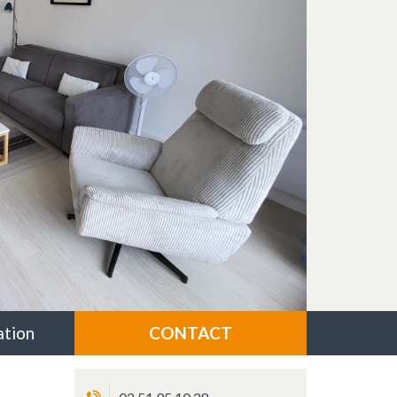
ent
ivant
ation
CONTACT