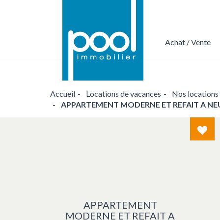
Achat / Vente
Nous confier votre projet de transacti
Accueil
Locations de vacances
Nos locations
APPARTEMENT MODERNE ET REFAIT A NEUF
Cou
de
coeu
APPARTEMENT
MODERNE ET REFAIT A