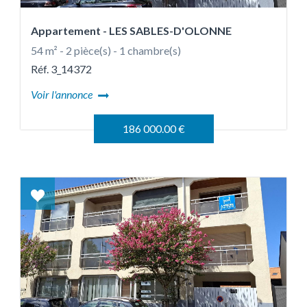
Appartement
- LES SABLES-D'OLONNE
54 m² - 2 pièce(s) - 1 chambre(s)
Réf. 3_14372
Voir l'annonce
186 000.00 €
Coup
de
coeur