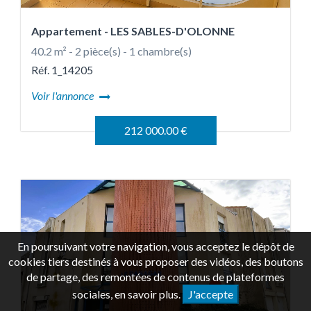
Appartement
- LES SABLES-D'OLONNE
40.2 m² - 2 pièce(s) - 1 chambre(s)
Réf. 1_14205
Voir l'annonce
212 000.00 €
En poursuivant votre navigation, vous acceptez le dépôt de
cookies tiers destinés à vous proposer des vidéos, des boutons
de partage, des remontées de contenus de plateformes
sociales,
en savoir plus
.
J'accepte