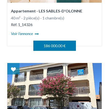
Appartement
- LES SABLES-D'OLONNE
40 m² - 2 pièce(s) - 1 chambre(s)
Réf. 1_14326
Voir l'annonce
186 000.00 €
Coup
de
coeur