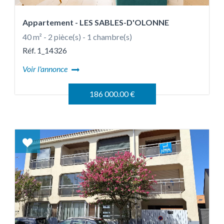
Appartement
- LES SABLES-D'OLONNE
40 m² - 2 pièce(s) - 1 chambre(s)
Réf. 1_14326
Voir l'annonce
186 000.00 €
Coup
de
coeur