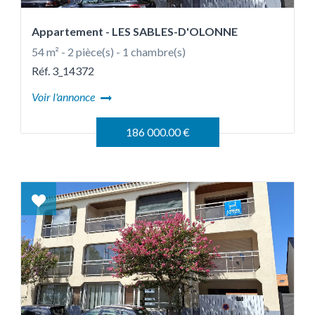
Appartement
- LES SABLES-D'OLONNE
54 m² - 2 pièce(s) - 1 chambre(s)
Réf. 3_14372
Voir l'annonce
186 000.00 €
Coup
de
coeur