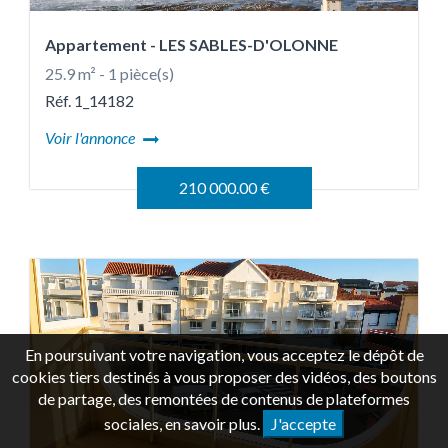
Appartement
- LES SABLES-D'OLONNE
25.9 m² - 1 pièce(s)
Réf. 1_14182
Voir l'annonce
210 000.00 €
En poursuivant votre navigation, vous acceptez le dépôt de
cookies tiers destinés à vous proposer des vidéos, des boutons
de partage, des remontées de contenus de plateformes
sociales,
en savoir plus
.
J'accepte